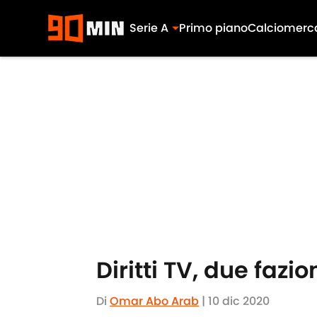
Serie A
Primo piano
Calciomerc
Skip to main content
Diritti TV, due fazio
Di
Omar Abo Arab
|
10 dic 2020