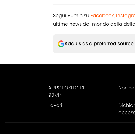
Segui
90min
su
Facebook
,
Instag
ultime news dal mondo della
dell
Add us as a preferred source
A PROPOSITO DI
Norme 
90MIN
Lavori
Dichia
accessi