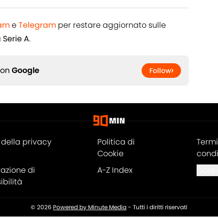
ram
e
Telegram
per restare aggiornato sulle
a
Serie A
.
 on
Google
Follow
della privacy
Politica di
Termi
Cookie
condi
razione di
A-Z Index
Cooki
bilità
© 2026
Powered by Minute Media
-
Tutti i diritti riservati