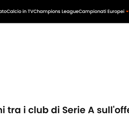
ato
Calcio in TV
Champions League
Campionati Europei
ni tra i club di Serie A sull'of