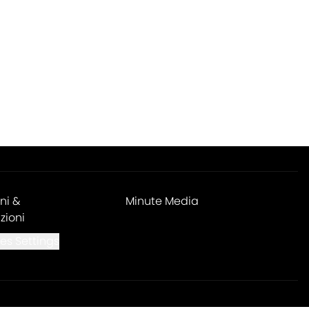
ni &
Minute Media
zioni
es Settings