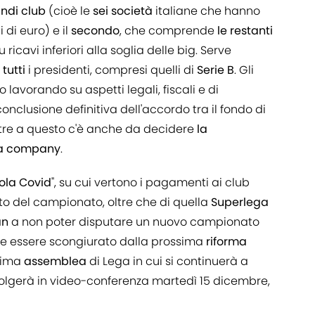
ndi
club
(cioè le
sei
società
italiane che hanno
 di euro) e il
secondo
, che comprende
le restanti
icavi inferiori alla soglia delle big. Serve
tutti
i presidenti, compresi quelli di
Serie B
. Gli
o lavorando su aspetti legali, fiscali e di
nclusione definitiva dell'accordo tra il fondo di
oltre a questo c'è anche da decidere
la
ia company
.
ola
Covid
", su cui vertono i pagamenti ai club
to del campionato, oltre che di quella
Superlega
an
a non poter disputare un nuovo campionato
e essere scongiurato dalla prossima
riforma
ssima
assemblea
di Lega in cui si continuerà a
volgerà in video-conferenza martedì 15 dicembre,