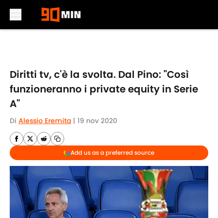
Skip to main content
Diritti tv, c'è la svolta. Dal Pino: "Così
funzioneranno i private equity in Serie
A"
Di
Alessio Eremita
|
19 nov 2020
Add us as a preferred source