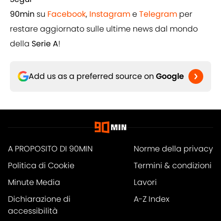
90min
su
Facebook
,
Instagram
e
Telegram
per
restare aggiornato sulle ultime news dal mondo
della
Serie A
!
Add us as a preferred source on
Google
A PROPOSITO DI 90MIN
Norme della privacy
Politica di Cookie
Termini & condizioni
Minute Media
Lavori
Dichiarazione di
A-Z Index
accessibilità