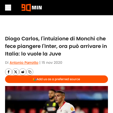
Skip to main content
Diogo Carlos, l'intuizione di Monchi che
fece piangere l'Inter, ora può arrivare in
Italia: lo vuole la Juve
Di
Antonio Parrotto
|
15 nov 2020
Add us as a preferred source