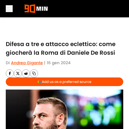
Skip to main content
Difesa a tre e attacco eclettico: come
giocherà la Roma di Daniele De Rossi
Di
Andrea Gigante
|
16 gen 2024
Add us as a preferred source