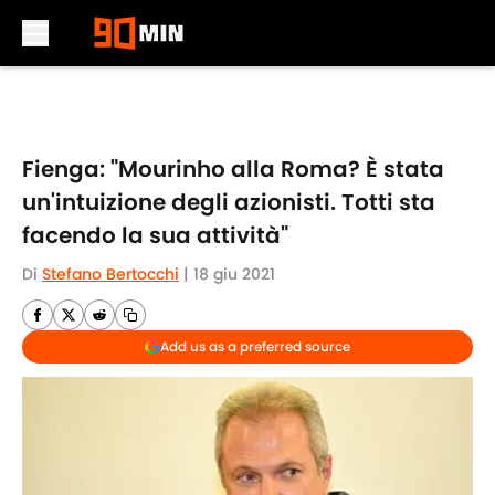
Skip to main content
Fienga: "Mourinho alla Roma? È stata
un'intuizione degli azionisti. Totti sta
facendo la sua attività"
Di
Stefano Bertocchi
|
18 giu 2021
Add us as a preferred source