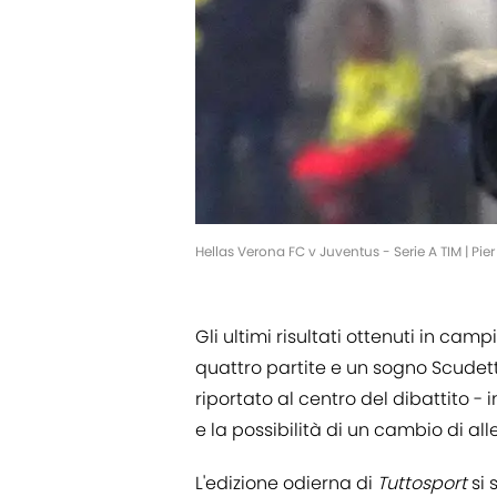
Hellas Verona FC v Juventus - Serie A TIM | P
Gli ultimi risultati ottenuti in c
quattro partite e un sogno Scudett
riportato al centro del dibattito -
e la possibilità di un cambio di al
L'edizione odierna di
Tuttosport
si