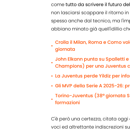
come
tutto da scrivere il futuro de
non lasciarsi scappare il ritorno in
spesso anche dal tecnico, ma l'imp
abbiano minato già quell'idillio c
Crolla il Milan, Roma e Como vol
•
giornata
John Elkann punta su Spalletti 
•
Champions) per una Juventus 
La Juventus perde Yildiz per info
•
Gli MVP della Serie A 2025-26: p
•
Torino-Juventus (38ª giornata Se
•
formazioni
C'è però una certezza, citata oggi 
voci ed altrettante indiscrezioni sul