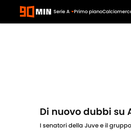
Serie A
Primo piano
Calciomerc
Skip to main content
Di nuovo dubbi su A
I senatori della Juve e il gruppo