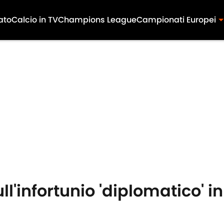
ato
Calcio in TV
Champions League
Campionati Europei
ull'infortunio 'diplomatico' i