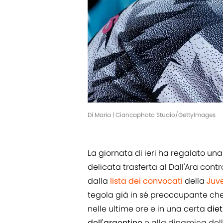
Di Maria | Ciancaphoto Studio/GettyImages
La giornata di ieri ha regalato una 
delicata trasferta al Dall'Ara contr
dalla
lista dei convocati
della
Juv
tegola già in sé preoccupante che
nelle ultime ore e in una certa
diet
dell'argentino
e alla dinamica dell