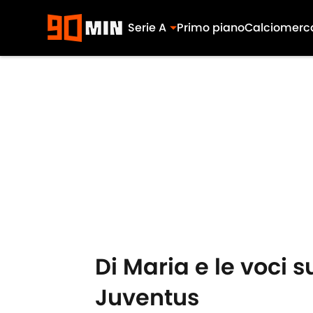
Serie A
Primo piano
Calciomerc
Skip to main content
Di Maria e le voci s
Juventus