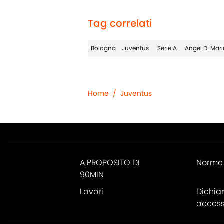
Tag correlati
Bologna
Juventus
Serie A
Angel Di Mari
Home
/
Juventus
A PROPOSITO DI
Norme 
90MIN
Lavori
Dichia
accessi