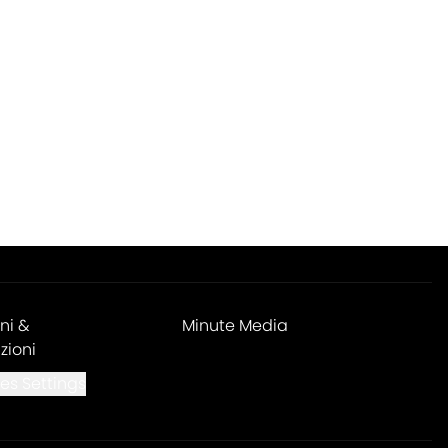
ni &
Minute Media
zioni
es Settings