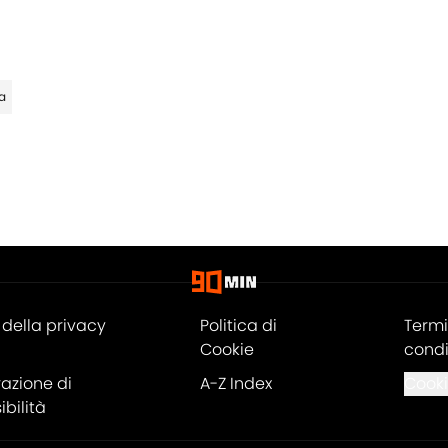
a
della privacy
Politica di
Termi
Cookie
condi
razione di
A-Z Index
Cooki
bilità