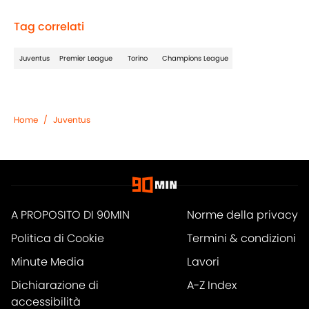
Tag correlati
Juventus
Premier League
Torino
Champions League
Home
/
Juventus
A PROPOSITO DI 90MIN
Norme della privacy
Politica di Cookie
Termini & condizioni
Minute Media
Lavori
Dichiarazione di
A-Z Index
accessibilità