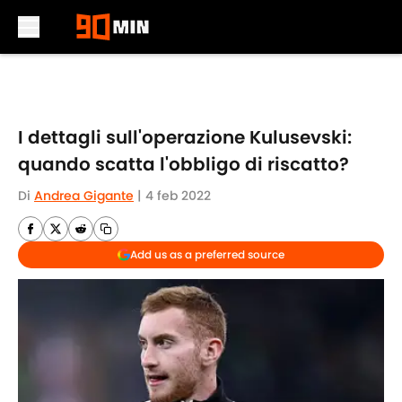
Skip to main content
I dettagli sull'operazione Kulusevski:
quando scatta l'obbligo di riscatto?
Di
Andrea Gigante
|
4 feb 2022
Add us as a preferred source