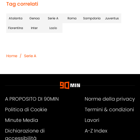
Tag correlati
Atalanta
Genoa
Serie A
Roma
Sampdoria
Juventus
Fiorentina
Inter
Lazio
Home
/
Serie A
A PROPOSITO DI 90MIN
Norme della privacy
Politica di Cookie
Termini & condizioni
Minute Media
Lavori
Dichiarazione di
A-Z Index
accessibilità