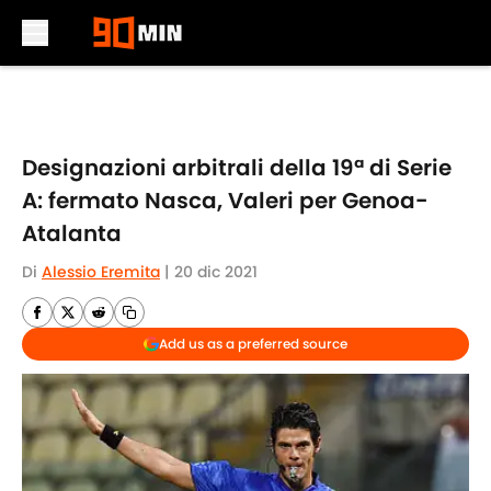
Skip to main content
Designazioni arbitrali della 19ª di Serie
A: fermato Nasca, Valeri per Genoa-
Atalanta
Di
Alessio Eremita
|
20 dic 2021
Add us as a preferred source