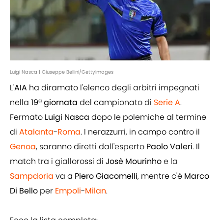
Luigi Nasca | Giuseppe Bellini/GettyImages
L'
AIA
ha diramato l'elenco degli arbitri impegnati
nella
19ª giornata
del campionato di
Serie A
.
Fermato
Luigi Nasca
dopo le polemiche al termine
di
Atalanta
-
Roma
. I nerazzurri, in campo contro il
Genoa
, saranno diretti dall'esperto
Paolo Valeri
.
Il
match tra i giallorossi di
Josè Mourinho
e la
Sampdoria
va a
Piero Giacomelli
, mentre c'è
Marco
Di Bello
per
Empoli
-
Milan
.