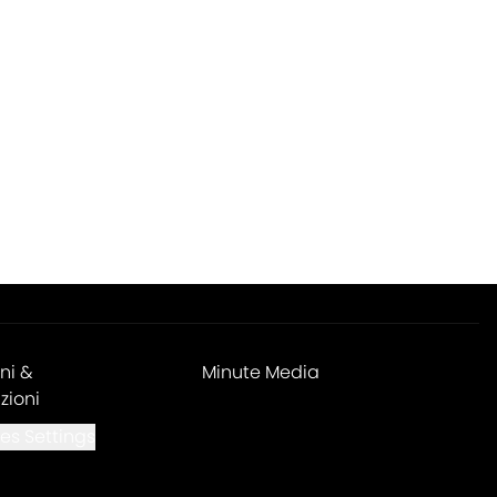
ni &
Minute Media
zioni
es Settings