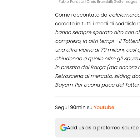
Fabio Paratici | Chris Brunskill/GettyImages
Come raccontato da
calciomerc
cercato in tutti i modi di soddisfar
hanno sempre sparato alto con chi
compreso, in altri tempi - il Tott
una cifra vicino ai 70 milioni, così
chiudendo a quelle cifre gli Spurs 
in prestito dal Barça (ma ancora no
Retroscena di mercato, sliding doo
Bayern. Per buona pace del Totten
Segui
90min
su
Youtube
.
Add us as a preferred source