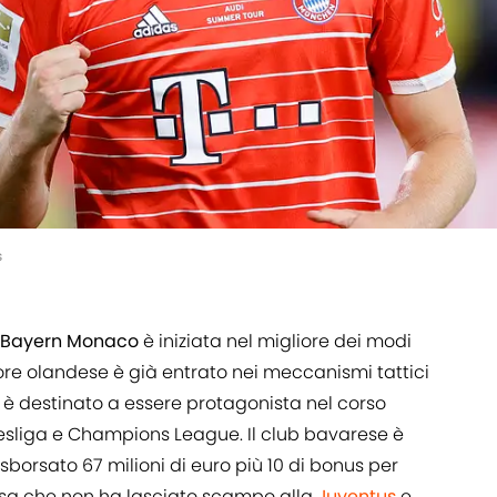
s
Bayern Monaco
è iniziata nel migliore dei modi
sore olandese è già entrato nei meccanismi tattici
 è destinato a essere protagonista nel corso
esliga e Champions League. Il club bavarese è
 sborsato 67 milioni di euro più 10 di bonus per
ssa che non ha lasciato scampo alla
Juventus
e