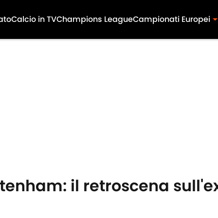
ato
Calcio in TV
Champions League
Campionati Europei
ttenham: il retroscena sull'e