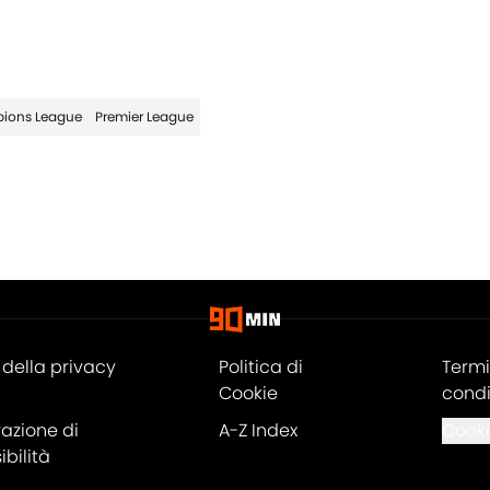
ions League
Premier League
della privacy
Politica di
Termi
Cookie
condi
razione di
A-Z Index
Cooki
bilità