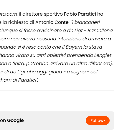
ato.com
, il direttore sportivo
Fabio Paratici
ha
e la richiesta di
Antonio Conte
:
"I bianconeri
unque si fosse avvicinato a de Ligt - Barcellona
enham non aveva nessuna intenzione di arrivare a
 quando si è reso conto che il Bayern la stava
hanno virato su altri obiettivi prendendo Lenglet
n è finita, potrebbe arrivare un altro difensore).
r di de Ligt che oggi gioca - e segna - col
ham di Paratici".
 on
Google
Follow