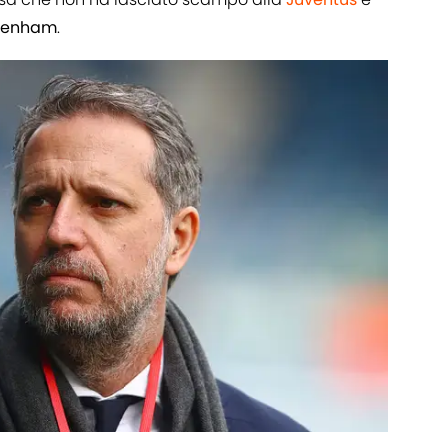
tenham
.