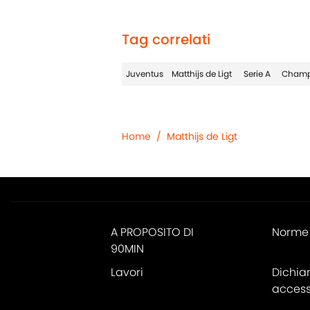
Tag correlati
Juventus
Matthijs de Ligt
Serie A
Champ
Home
/
Matthijs de Ligt
A PROPOSITO DI
Norme 
90MIN
Lavori
Dichia
accessi