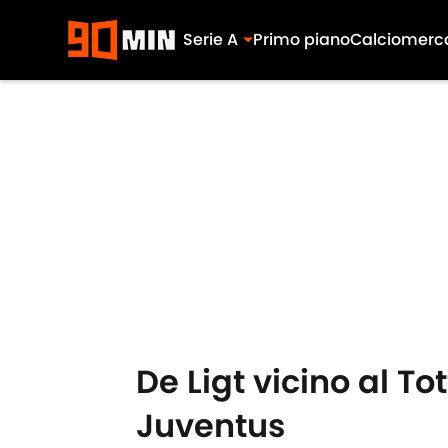
Serie A
Primo piano
Calciomerc
Skip to main content
De Ligt vicino al To
Juventus