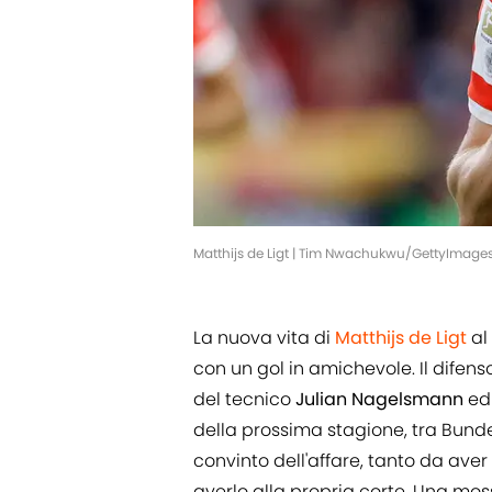
Matthijs de Ligt | Tim Nwachukwu/GettyImage
La nuova vita di
Matthijs de Ligt
al
con un gol in amichevole. Il difen
del tecnico
Julian Nagelsmann
ed
della prossima stagione, tra Bund
convinto dell'affare, tanto da aver
averlo alla propria corte. Una mo