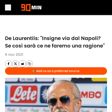
Skip to main content
De Laurentiis: "Insigne via dal Napoli?
Se così sarà ce ne faremo una ragione"
6 nov 2021
Add us as a preferred source