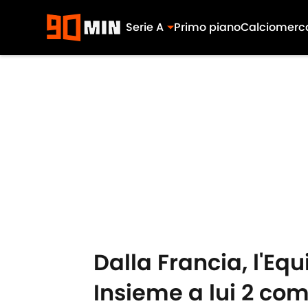
Serie A
Primo piano
Calciomerc
Skip to main content
Dalla Francia, l'Eq
Insieme a lui 2 co