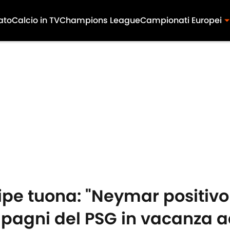
ato
Calcio in TV
Champions League
Campionati Europei
uipe tuona: "Neymar positivo
mpagni del PSG in vacanza ad