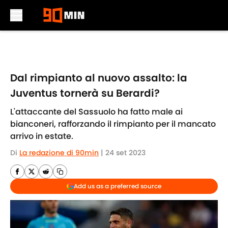
Skip to main content
Dal rimpianto al nuovo assalto: la
Juventus tornerà su Berardi?
L'attaccante del Sassuolo ha fatto male ai
bianconeri, rafforzando il rimpianto per il mancato
arrivo in estate.
Di
La redazione di 90min
|
24 set 2023
Add us as a preferred source