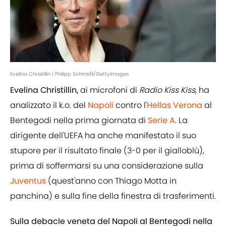
Evelina Christillin | Philipp Schmidli/GettyImages
Evelina Christillin,
ai microfoni di
Radio Kiss Kiss
, ha
analizzato il k.o. del
Napoli
contro l'
Hellas Verona
al
Bentegodi nella prima giornata di
Serie A
. La
dirigente dell'UEFA ha anche manifestato il suo
stupore per il risultato finale (3-0 per il gialloblù),
prima di soffermarsi su una considerazione sulla
Juventus
(quest'anno con Thiago Motta in
panchina) e sulla fine della finestra di trasferimenti.
Sulla debacle veneta del Napoli al Bentegodi nella