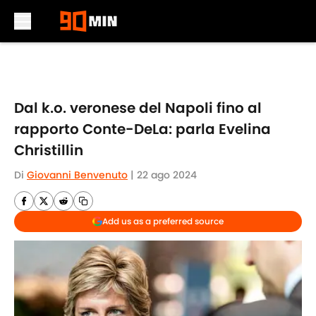
Skip to main content
Dal k.o. veronese del Napoli fino al
rapporto Conte-DeLa: parla Evelina
Christillin
Di
Giovanni Benvenuto
|
22 ago 2024
Add us as a preferred source