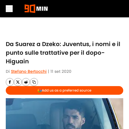
Skip to main content
Da Suarez a Dzeko: Juventus, i nomi e il
punto sulle trattative per il dopo-
Higuain
Di
Stefano Bertocchi
|
11 set 2020
Add us as a preferred source