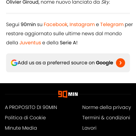
Olivier Giroud,
nome nuovo lanciato da
Sky.
Segui
90min
su
Facebook
,
Instagram
e
Telegram
per
restare aggiornato sulle ultime news dal mondo
della
Juventus
e della
Serie A!
Add us as a preferred source on
Google
A PROPOSITO DI 90MIN
Norme della privacy
Politica di Cookie
Termini & condizioni
Minute Media
Lavori