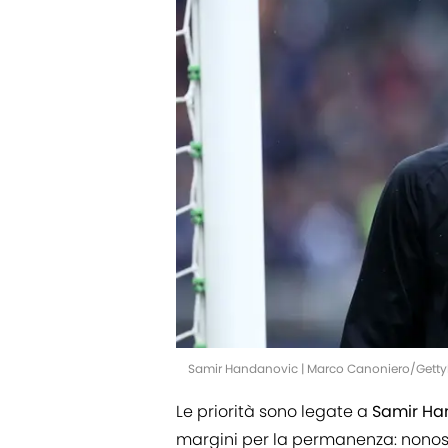
Samir Handanovic | Marco Canoniero/Gett
Le priorità sono legate a
Samir Ha
margini per la permanenza: nonost