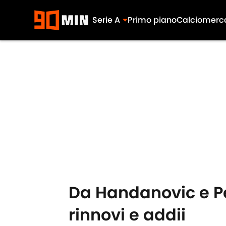
Serie A
Primo piano
Calciomerc
Skip to main content
Da Handanovic e Per
rinnovi e addii