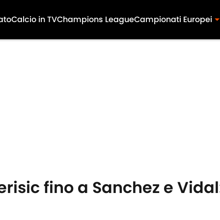
ato
Calcio in TV
Champions League
Campionati Europei
isic fino a Sanchez e Vidal: 