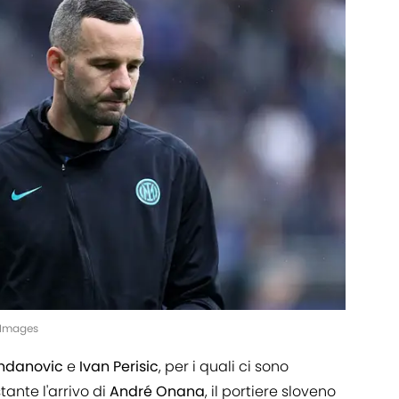
yImages
ndanovic
e
Ivan Perisic
, per i quali ci sono
ante l'arrivo di
André Onana
, il portiere sloveno