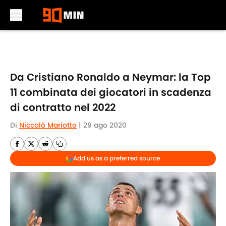
Skip to main content
Da Cristiano Ronaldo a Neymar: la Top
11 combinata dei giocatori in scadenza
di contratto nel 2022
Di
Niccolò Mariotto
|
29 ago 2020
Add us as a preferred source