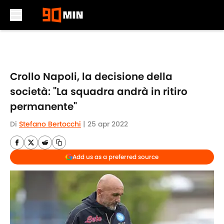
Skip to main content
Crollo Napoli, la decisione della
società: "La squadra andrà in ritiro
permanente"
Di
Stefano Bertocchi
|
25 apr 2022
Add us as a preferred source