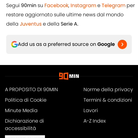
Segui
90min
su
Facebook
,
Instagram
e
Telegram
per
restare aggiornato sulle ultime news dal mondo
della
Juventus
e della
Serie A.
Add us as a preferred source on
Google
A PROPOSITO DI 90MIN
Norme della privacy
Politica di Cookie
Termini & condizioni
Minute Media
Lavori
Dichiarazione di
A-Z Index
accessibilità