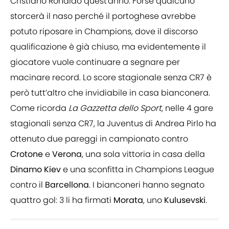
Cristiano Ronaldo quest'anno. Forse qualcuno
storcerà il naso perché il portoghese avrebbe
potuto riposare in Champions, dove il discorso
qualificazione è già chiuso, ma evidentemente il
giocatore vuole continuare a segnare per
macinare record. Lo score stagionale senza CR7 è
però tutt’altro che invidiabile in casa bianconera.
Come ricorda
La Gazzetta dello Sport
, nelle 4 gare
stagionali senza CR7, la Juventus di Andrea Pirlo ha
ottenuto due pareggi in campionato contro
Crotone
e
Verona
, una sola vittoria in casa della
Dinamo
Kiev
e una sconfitta in Champions League
contro il
Barcellona
. I bianconeri hanno segnato
quattro gol: 3 li ha firmati
Morata
, uno
Kulusevski
.