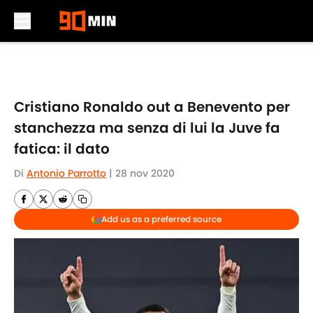
Skip to main content
Cristiano Ronaldo out a Benevento per
stanchezza ma senza di lui la Juve fa
fatica: il dato
Di
Antonio Parrotto
|
28 nov 2020
Add us as a preferred source