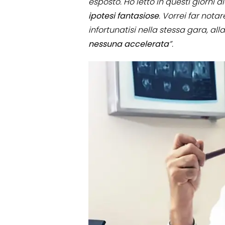
esposto. Ho letto in questi giorni 
ipotesi
fantasiose
. Vorrei far notar
infortunatisi nella stessa gara, all
nessuna
accelerata
”.