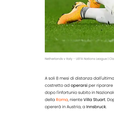
Netherlands v Italy - UEFA Nations League | Cl
A soli 8 mesi di distanza dall'ultima 
costretto ad
operarsi
per riparare 
dopo l'infortunio subito in Nazional
della
Roma
, niente
Villa
Stuart
. Do
opererà in Austria, a
Innsbruck
.