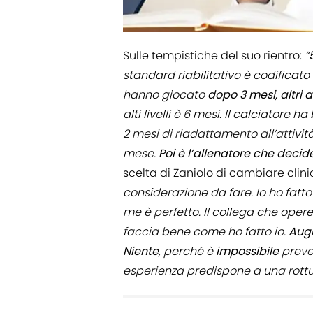
Sulle tempistiche del suo rientro:
“
standard riabilitativo è codificat
hanno giocato
dopo 3 mesi, altri 
alti livelli è 6 mesi. Il calciatore 
2 mesi di riadattamento all’attività 
mese.
Poi è l’allenatore che decid
scelta di Zaniolo di cambiare clin
considerazione da fare. Io ho fatto
me è perfetto. Il collega che oper
faccia bene come ho fatto io.
Augu
Niente
, perché è
impossibile
preve
esperienza predispone a una rott