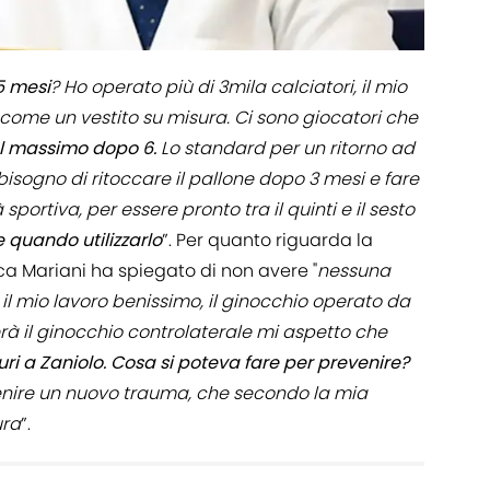
5 mesi
? Ho operato più di 3mila calciatori, il mio
o come un vestito su misura. Ci sono giocatori che
al massimo dopo 6.
Lo standard per un ritorno ad
ha bisogno di ritoccare il pallone dopo 3 mesi e fare
sportiva, per essere pronto tra il quinti e il sesto
e quando utilizzarlo
”. Per quanto riguarda la
ica Mariani ha spiegato di non avere "
nessuna
 il mio lavoro benissimo, il ginocchio operato da
erà il ginocchio controlaterale mi aspetto che
ri a Zaniolo. Cosa si poteva fare per prevenire?
nire un nuovo trauma, che secondo la mia
ura
”.