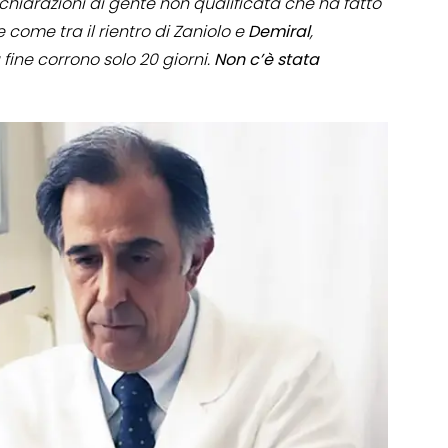
dichiarazioni di gente non qualificata che ha fatto
e come tra il rientro di Zaniolo e
Demiral
,
a fine corrono solo 20 giorni.
Non
c’è
stata