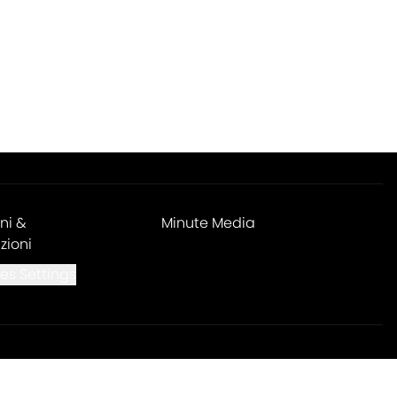
ni &
Minute Media
zioni
es Settings