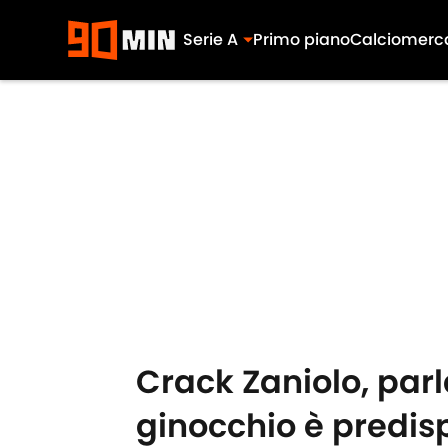
Serie A
Primo piano
Calciomerc
Skip to main content
Crack Zaniolo, parla
ginocchio è predis