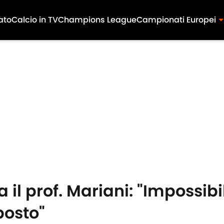
ato
Calcio in TV
Champions League
Campionati Europei
 il prof. Mariani: "Impossibi
posto"