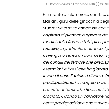
AS Roma's captain Francesco Totti (L) ta | S
E in merito al clamoroso cambio, 
Mariani
, guru delle ginocchia degl
Stuart
: “
Se ci sono
concause
con il
capitato al ginocchio operato da m
medici della Roma e tutti gli espert
recidive
, in particolare quando il
avvengono senza un contrasto im
dei condili del femore che predisp
esempio:
De Rossi che ha giocato f
invece il caso Zaniolo è diverso.
predisposizione.
La maggioranza de
crociato anteriore, De Rossi ha fa
crociato. Quando un calciatore rip
certa predisposizione anatomica d