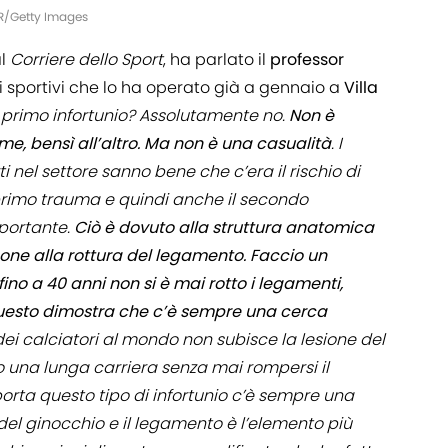
TR/Getty Images
al
Corriere dello Sport
, ha parlato il
professor
i sportivi che lo ha operato già a gennaio a
Villa
 primo infortunio? Assolutamente no.
Non è
e, bensì all’altro. Ma non è una casualità
. I
i nel settore sanno bene che c’era il rischio di
 primo trauma e quindi anche il secondo
portante.
Ciò è dovuto alla struttura anatomica
one alla rottura del legamento. Faccio un
ino a 40 anni non si è mai rotto i legamenti,
 Questo dimostra che c’è sempre una cerca
i calciatori al mondo non subisce la lesione del
to una lunga carriera senza mai rompersi il
orta questo tipo di infortunio c’è sempre una
el ginocchio e il legamento è l’elemento più