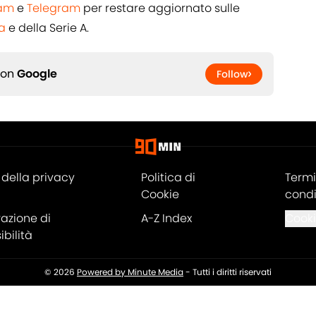
ram
e
Telegram
per restare aggiornato sulle
a
e della Serie A.
 on
Google
Follow
della privacy
Politica di
Termi
Cookie
condi
razione di
A-Z Index
Cooki
bilità
© 2026
Powered by Minute Media
-
Tutti i diritti riservati