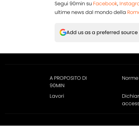
Segui 90min su
Facebook
,
Instag
ultime news dal mondo della
Rom
Add us as a preferred source
A PROPOSITO DI
Norme 
90MIN
Lavori
Dichia
accessi