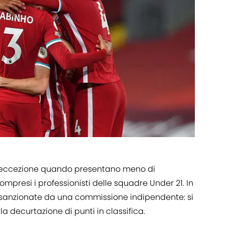
a eccezione quando presentano meno di
compresi i professionisti delle squadre Under 21. In
no sanzionate da una commissione indipendente: si
lla decurtazione di punti in classifica.