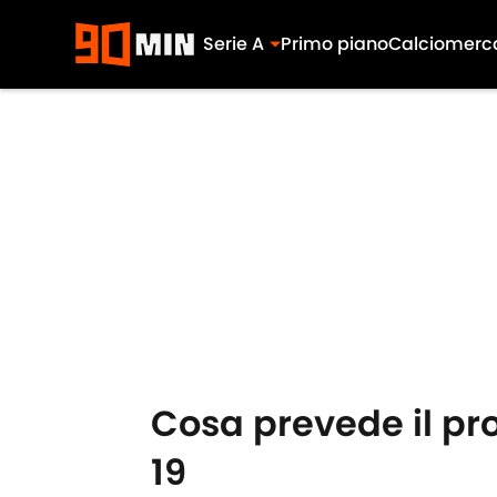
Serie A
Primo piano
Calciomerc
Skip to main content
Cosa prevede il pro
19