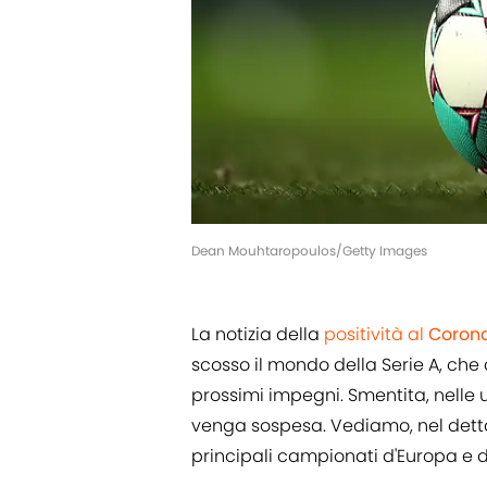
Dean Mouhtaropoulos/Getty Images
La notizia della
positività al
Corona
scosso il mondo della Serie A, ch
prossimi impegni. Smentita, nelle u
venga sospesa. Vediamo, nel detta
principali campionati d'Europa e 