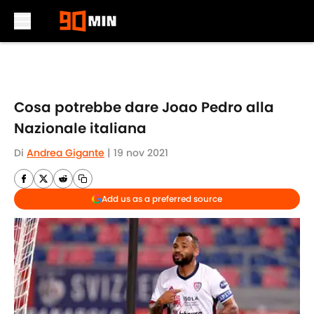
Skip to main content
Cosa potrebbe dare Joao Pedro alla
Nazionale italiana
Di
Andrea Gigante
|
19 nov 2021
Add us as a preferred source