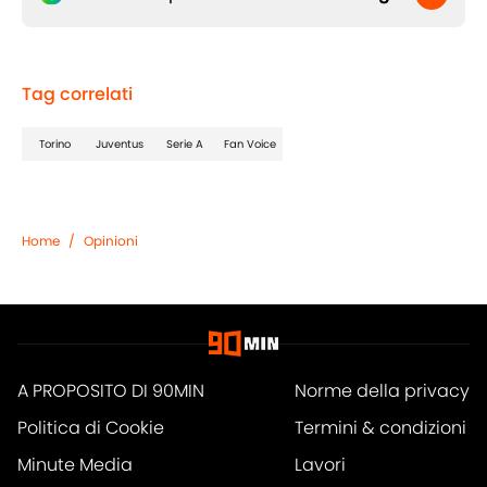
Tag correlati
Torino
Juventus
Serie A
Fan Voice
Home
/
Opinioni
A PROPOSITO DI 90MIN
Norme della privacy
Politica di Cookie
Termini & condizioni
Minute Media
Lavori