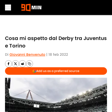
Skip to main content
Cosa mi aspetto dal Derby tra Juventus
e Torino
Di
Giovanni Benvenuto
|
18 feb 2022
Add us as a preferred source