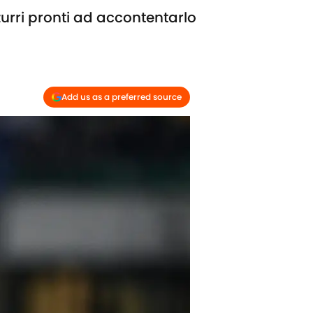
zurri pronti ad accontentarlo
Add us as a preferred source