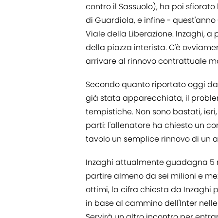
contro il Sassuolo), ha poi sfiorato 
di Guardiola, e infine - quest'anno
Viale della Liberazione. Inzaghi, 
della piazza interista. C'è ovviame
arrivare al rinnovo contrattuale 
Secondo quanto riportato oggi d
già stata apparecchiata, il probl
tempistiche. Non sono bastati, ieri
parti: l'allenatore ha chiesto un co
tavolo un semplice rinnovo di un a
Inzaghi attualmente guadagna 5 mi
partire almeno da sei milioni e mezzo
ottimi, la cifra chiesta da Inzaghi
in base al cammino dell'Inter nell
Servirà un altro incontro per entrar