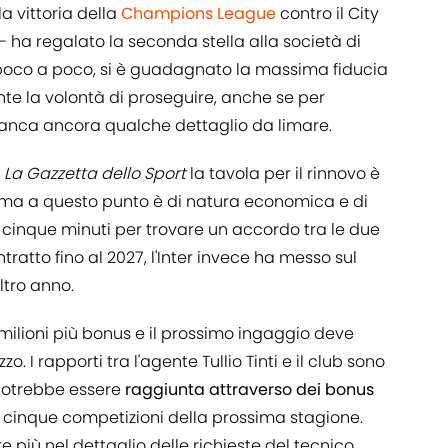
la vittoria della
Champions League
contro il City
 - ha regalato la seconda stella alla società di
a poco a poco, si è guadagnato la massima fiducia
nte la volontà di proseguire, anche se per
manca ancora qualche dettaglio da limare.
a
La Gazzetta dello Sport
la tavola per il rinnovo è
ema a questo punto è di natura economica e di
, cinque minuti per trovare un accordo tra le due
ntratto fino al 2027, l'Inter invece ha messo sul
ltro anno.
lioni più bonus e il prossimo ingaggio deve
. I rapporti tra l'agente Tullio Tinti e il club sono
 potrebbe essere
raggiunta attraverso dei bonus
e cinque competizioni della prossima stagione.
e più nel dettaglio delle richieste del tecnico