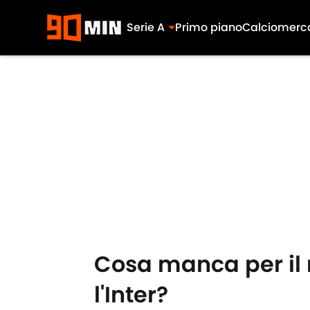
Serie A
Primo piano
Calciomerc
Skip to main content
Cosa manca per il 
l'Inter?