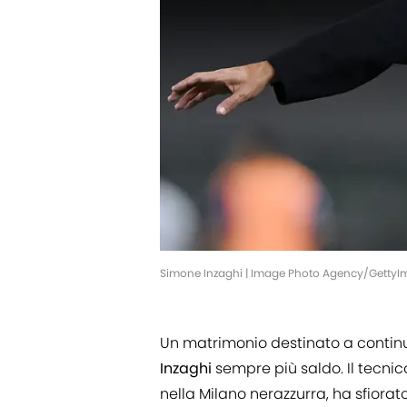
Simone Inzaghi | Image Photo Agency/Getty
Un matrimonio destinato a continua
Inzaghi
sempre più saldo. Il tecnic
nella Milano nerazzurra, ha sfiorat