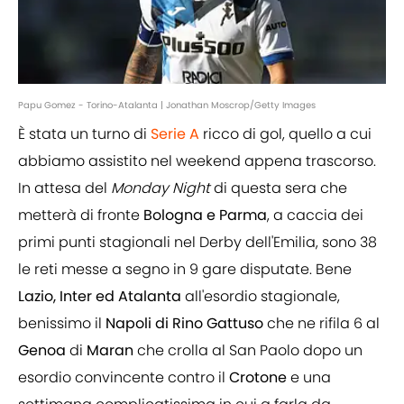
Papu Gomez - Torino-Atalanta | Jonathan Moscrop/Getty Images
È stata un turno di
Serie A
ricco di gol, quello a cui
abbiamo assistito nel weekend appena trascorso.
In attesa del
Monday Night
di questa sera che
metterà di fronte
Bologna e Parma
, a caccia dei
primi punti stagionali nel Derby dell'Emilia, sono 38
le reti messe a segno in 9 gare disputate. Bene
Lazio, Inter ed Atalanta
all'esordio stagionale,
benissimo il
Napoli di Rino Gattuso
che ne rifila 6 al
Genoa
di
Maran
che crolla al San Paolo dopo un
esordio convincente contro il
Crotone
e una