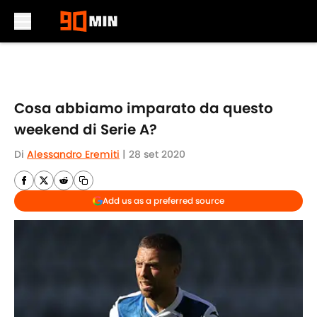
Skip to main content
Cosa abbiamo imparato da questo
weekend di Serie A?
Di
Alessandro Eremiti
|
28 set 2020
Add us as a preferred source