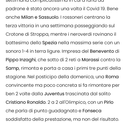
settimana complicatissima in cui a farla da
padrone è stato ancora una volta il Covid 19. Bene
anche
Milan e Sassuolo
. I rossoneri centrano la
terza vittoria in una settimana passeggiando sul
Crotone di Stroppa, mentre i neroverdi rovinano il
battesimo dello
Spezia
nella massima serie con un
sonoro 1-4 in terra ligure. Impresa del
Benevento
di
Pippo Inzaghi
, che sotto di 2 reti a
Marassi
contro la
Samp
, rimonta e porta a casa i primi tre punti della
stagione. Nel posticipo della domenica, una
Roma
convincente ma poco concreta si fa rimontare per
ben 2 volte dalla
Juventus
trascinata dal solito
Cristiano Ronaldo
. 2 a 2 all'Olimpico, con un
Pirlo
che parla di punto guadagnato e
Fonseca
soddisfatto della prestazione, ma non del risultato.