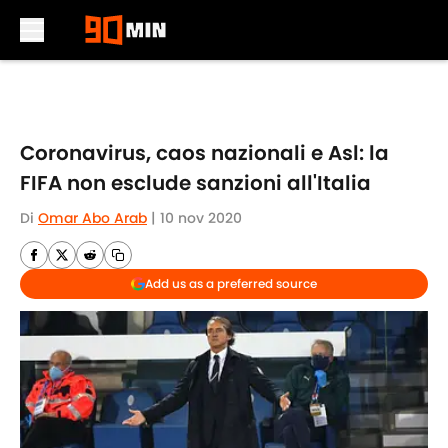
Skip to main content
Coronavirus, caos nazionali e Asl: la
FIFA non esclude sanzioni all'Italia
Di
Omar Abo Arab
|
10 nov 2020
Add us as a preferred source