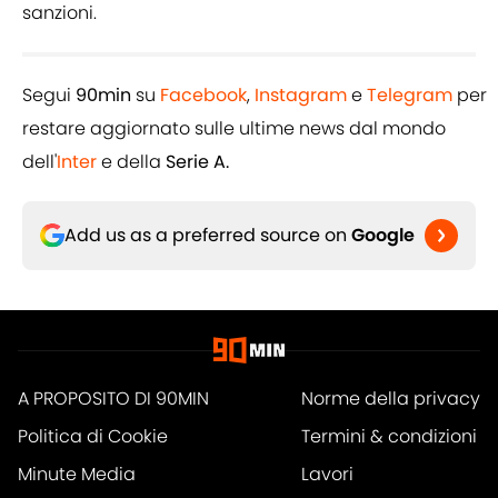
sanzioni.
Segui
90min
su
Facebook
,
Instagram
e
Telegram
per
restare aggiornato sulle ultime news dal mondo
dell'
Inter
e della
Serie A.
Add us as a preferred source on
Google
A PROPOSITO DI 90MIN
Norme della privacy
Politica di Cookie
Termini & condizioni
Minute Media
Lavori