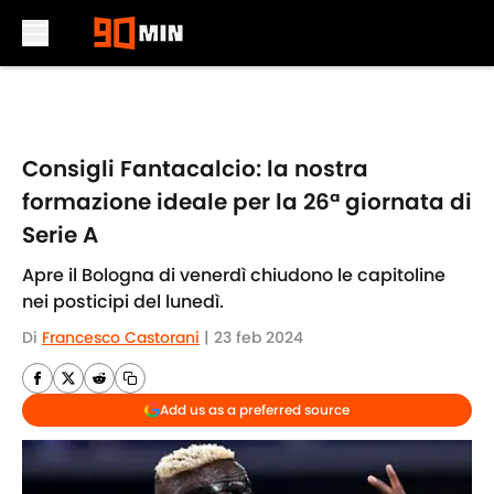
Skip to main content
Consigli Fantacalcio: la nostra
formazione ideale per la 26ª giornata di
Serie A
Apre il Bologna di venerdì chiudono le capitoline
nei posticipi del lunedì.
Di
Francesco Castorani
|
23 feb 2024
Add us as a preferred source