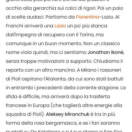
occhio alla gerarchia sui calci di rigori. Poi un paio
di scelte audaci. Partiamo da
Fiorentina
-Lazio. Al
Franchi arriverà una
Lazio
un po' più stanca
dall'impegno di recupero con il Torino, ma
comunque in un buon momento. Non un classico
nome viola quindi, ma ci sentiamo
Jonathan Ikoné
,
senza troppe motivazioni a supporto. Chiudiamo il
reparto con un altro mancino. A Milano i rossoneri
di Pioli ospitano l'Atalanta, da cui sono stati battuti
in entrambi i precedenti della corrente stagione. La
sfida è difficile, ma arriverà dopo la trasferta
francese in Europa (che toglierà altre energie alla
squadra di Pioli).
Aleksey
Miranchuk
è tra in più
forma della rosa bergamasca, e se i fari saranno
puntati su De Ketelaere e sul suo ritorno a San Siro,