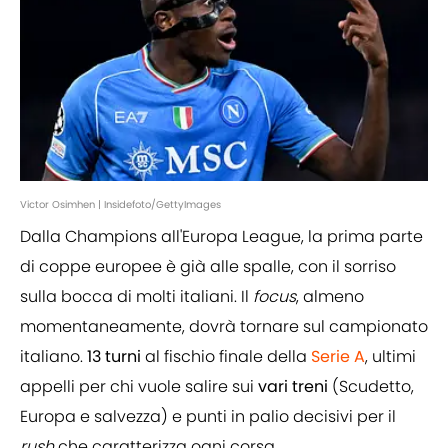
Victor Osimhen | Insidefoto/GettyImages
Dalla Champions all'Europa League, la prima parte
di coppe europee è già alle spalle, con il sorriso
sulla bocca di molti italiani. Il
focus
, almeno
momentaneamente, dovrà tornare sul campionato
italiano.
13 turni
al fischio finale della
Serie A
, ultimi
appelli per chi vuole salire sui
vari treni
(Scudetto,
Europa e salvezza) e punti in palio decisivi per il
rush
che caratterizza ogni corsa.