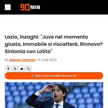
Skip to main content
Lazio, Inzaghi: "Juve nel momento
giusto, Immobile si riscatterà. Rinnovo?
Sintonia con Lotito"
Di
Alessio Eremita
|
5 mar 2021
Add us as a preferred source