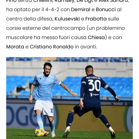
Pirlo
senza
Chiellini
,
Ramsey
,
De
Ligt
e
Alex
Sandro
,
ha optato per il 4-4-2 con
Demiral
e
Bonucci
al
centro della difesa,
Kulusevski
e
Frabotta
sulle
corsie esterne del centrocampo (un problemino
muscolare ha messo fuori causa
Chiesa
) e con
Morata
e
Cristiano
Ronaldo
in avanti.