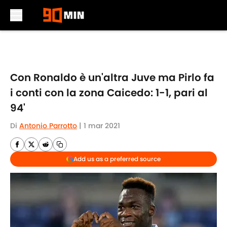
Skip to main content
Con Ronaldo è un'altra Juve ma Pirlo fa
i conti con la zona Caicedo: 1-1, pari al
94'
Di
Antonio Parrotto
|
1 mar 2021
Add us as a preferred source