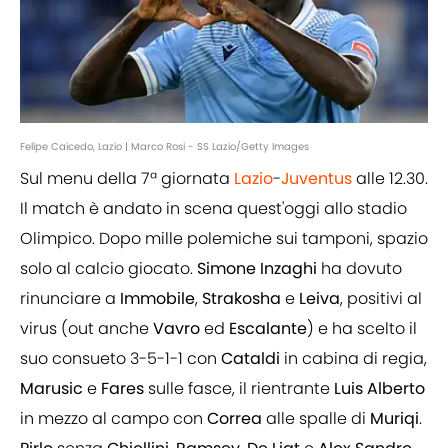
Felipe Caicedo, Lazio | Marco Rosi - SS Lazio/Getty Images
Sul menu della 7ª giornata
Lazio
-
Juventus
alle 12.30.
Il match è andato in scena quest'oggi allo stadio
Olimpico. Dopo mille polemiche sui tamponi, spazio
solo al calcio giocato.
Simone
Inzaghi
ha dovuto
rinunciare a
Immobile
,
Strakosha
e
Leiva
, positivi al
virus (out anche
Vavro
ed
Escalante
) e ha scelto il
suo consueto 3-5-1-1 con
Cataldi
in cabina di regia,
Marusic
e
Fares
sulle fasce, il rientrante
Luis
Alberto
in mezzo al campo con
Correa
alle spalle di
Muriqi
.