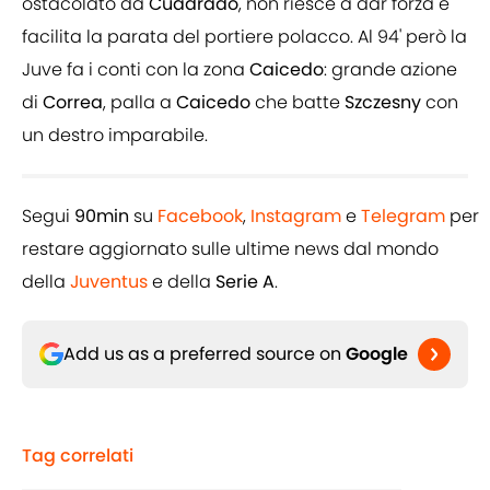
ostacolato da
Cuadrado
, non riesce a dar forza e
facilita la parata del portiere polacco. Al 94' però la
Juve fa i conti con la zona
Caicedo
: grande azione
di
Correa
, palla a
Caicedo
che batte
Szczesny
con
un destro imparabile.
Segui
90min
su
Facebook
,
Instagram
e
Telegram
per
restare aggiornato sulle ultime news dal mondo
della
Juventus
e della
Serie A
.
Add us as a preferred source on
Google
Tag correlati