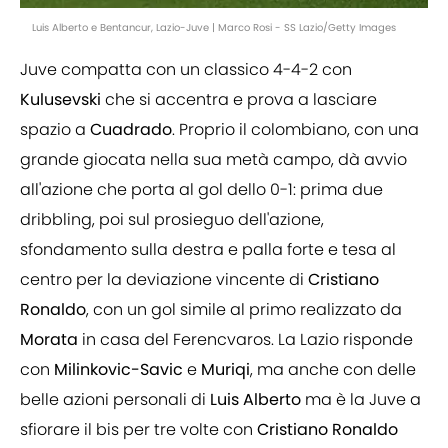
Luis Alberto e Bentancur, Lazio-Juve | Marco Rosi - SS Lazio/Getty Images
Juve compatta con un classico 4-4-2 con
Kulusevski
che si accentra e prova a lasciare
spazio a
Cuadrado
. Proprio il colombiano, con una
grande giocata nella sua metà campo, dà avvio
all'azione che porta al gol dello 0-1: prima due
dribbling, poi sul prosieguo dell'azione,
sfondamento sulla destra e palla forte e tesa al
centro per la deviazione vincente di
Cristiano
Ronaldo
, con un gol simile al primo realizzato da
Morata
in casa del Ferencvaros. La Lazio risponde
con
Milinkovic-Savic
e
Muriqi
, ma anche con delle
belle azioni personali di
Luis
Alberto
ma è la Juve a
sfiorare il bis per tre volte con
Cristiano Ronaldo