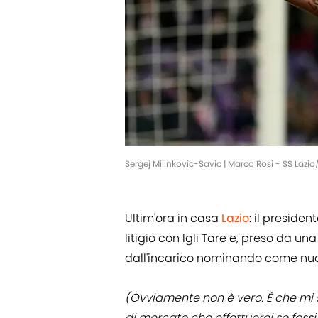
Sergej Milinkovic-Savic | Marco Rosi - SS Laz
Ultim'ora in casa
Lazio
: il preside
litigio con Igli Tare e, preso da un
dall'incarico nominando come nuov
(Ovviamente non è vero. È che mi s
di mercato che effettuerei se fossi