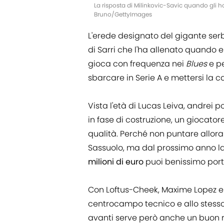
La risposta di Milinkovic-Savic quando gli ho 
Bruno/GettyImages
L'erede designato del gigante se
di Sarri che l'ha allenato quando 
gioca con frequenza nei
Blues
e pe
sbarcare in Serie A e mettersi la 
Vista l'età di Lucas Leiva, andrei
in fase di costruzione, un giocato
qualità. Perché non puntare allor
Sassuolo, ma dal prossimo anno la
milioni
di euro
puoi benissimo port
Con Loftus-Cheek, Maxime Lopez e
centrocampo tecnico e allo stesso 
avanti serve però anche un buon r