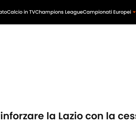
ato
Calcio in TV
Champions League
Campionati Europei
nforzare la Lazio con la ces