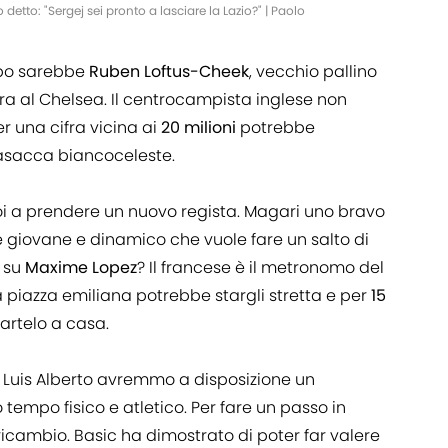
detto: "Sergej sei pronto a lasciare la Lazio?" | Paolo
rbo sarebbe
Ruben Loftus-Cheek
, vecchio pallino
era al Chelsea. Il centrocampista inglese non
r una cifra vicina ai
20 milioni
potrebbe
casacca biancoceleste.
 poi a prendere un nuovo regista. Magari uno bravo
re giovane e dinamico che vuole fare un salto di
a su
Maxime Lopez
? Il francese è il metronomo del
 piazza emiliana potrebbe stargli stretta e per
15
artelo a casa.
 Luis Alberto avremmo a disposizione un
tempo fisico e atletico. Per fare un passo in
icambio. Basic ha dimostrato di poter far valere