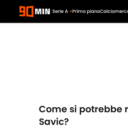
Serie A
Primo piano
Calciomerc
Skip to main content
Come si potrebbe ri
Savic?