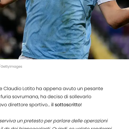
io/GettyImages
nte Claudio Lotito ha appena avuto un pesante
a furia sovrumana, ha deciso di sollevarlo
o direttore sportivo...
il sottoscritto
!
erviva un pretesto per parlare delle operazioni
 il ds dei biancocelesti. Quindi, se volete rendermi