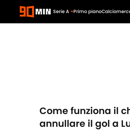
Serie A
Primo piano
Calciomerc
Skip to main content
Come funziona il ch
annullare il gol a 