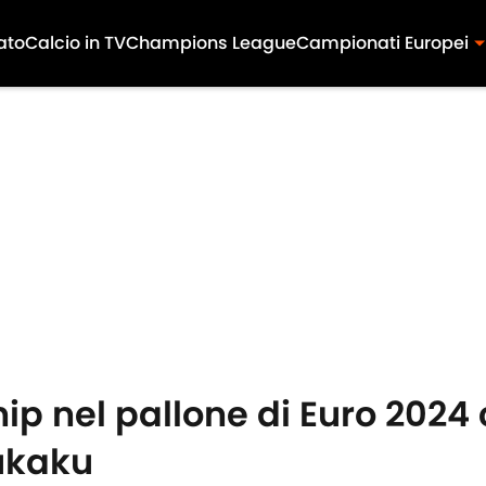
ato
Calcio in TV
Champions League
Campionati Europei
ip nel pallone di Euro 2024 
Lukaku