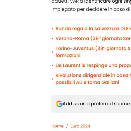
addetti VAR a
identificare ogni si
impiegato per decidere in caso di 
Banda regala la salvezza a Di F
•
Verona-Roma (38ª giornata Serie
•
Torino-Juventus (38ª giornata Se
•
formazioni
De Laurentiis respinge una propo
•
Rivoluzione dirigenziale in casa M
•
possibili AD e torna Galliani
Add us as a preferred source
Home
/
Euro 2024