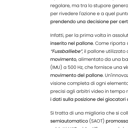
regolare, ma tra lo stupore genera
per rivedere l'azione e a quel pun
prendendo una decisione per certi 
Infatti, per la prima volta in asso
inserito nel pallone
. Come riporta
“Fussballiebe”
, il pallone utilizza
movimento
, alimentato da una bat
(IMU) a 500 Hz, che fornisce una
v
movimento del pallone
. Un'innov
visione completa di ogni elemento
precisi agli arbitri video in tempo 
i dati sulla posizione dei giocatori 
Si tratta di una miglioria che si co
semiautomatico
(SAOT)
promossa 