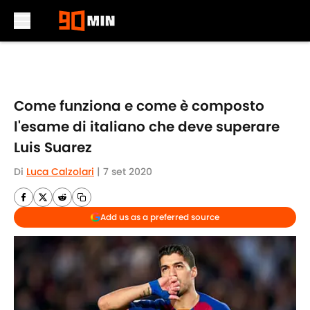
Skip to main content
Come funziona e come è composto
l'esame di italiano che deve superare
Luis Suarez
Di
Luca Calzolari
|
7 set 2020
Add us as a preferred source