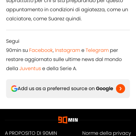
soprattutto per chi si sta preparando per questo
appuntamento in condizioni di agiatezza, come un
calciatore, come Suarez quindi.
Segui
90min su
Facebook
,
Instagram
e
Telegram
per
restare aggiornato sulle ultime news dal mondo
della
Juventus
e della Serie A.
Add us as a preferred source on
Google
A PROPOSITO DI 90MIN
Norme della privacy