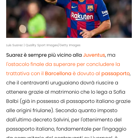
Luis Suarez | Quality Sport Images/Getty Images
Suarez è sempre più vicino alla
Juventus
, ma
l'ostacolo finale da superare per concludere la
trattativa con il
Barcellona
è dovuto al
passaporto
,
che il centravanti uruguaiano dovrà riuscire a
ottenere grazie al matrimonio che lo lega a Sofia
Balbi (già in possesso di passaporto italiano grazie
alle origini friulane). Secondo quanto imposto
dall'ultimo decreto Salvini, per l'ottenimento del
passaporto italiano, fondamentale per l'ingaggio