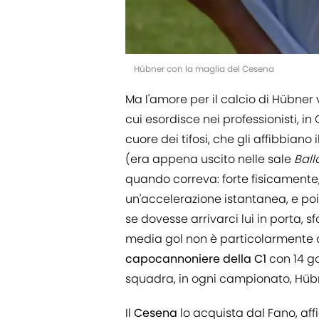
Hübner con la maglia del Cesena
Ma l'amore per il calcio di Hübner 
cui esordisce nei professionisti, in 
cuore dei tifosi, che gli affibbian
(era appena uscito nelle sale
Ball
quando correva: forte fisicament
un'accelerazione istantanea, e po
se dovesse arrivarci lui in porta, s
media gol non è particolarmente al
capocannoniere della C1
con 14 go
squadra, in ogni campionato, Hübn
Il
Cesena
lo acquista dal Fano, aff