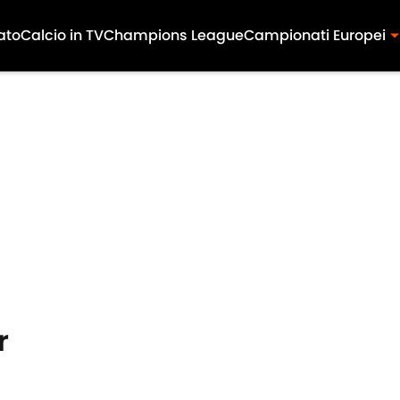
ato
Calcio in TV
Champions League
Campionati Europei
r