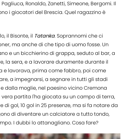
di Pagliuca, Ronaldo, Zanetti, Simeone, Bergomi. Il
ono i giocatori del Brescia. Quel ragazzino è
, il Bisonte, il
Tatanka
. Soprannomi che ci
ner, ma anche di che tipo di uomo fosse. Un
no e un bicchierino di grappa, seduto al bar, a
, la sera, e a lavorare duramente durante il
va e lavorava, prima come fabbro, poi come
e, a impegnarsi, a segnare in tutti gli stadi
ci e dalla moglie, nel paesino vicino Cremona
a vera partita l'ha giocata su un campo di terra,
 di gol, 10 gol in 25 presenze, ma si fa notare da
gono di diventare un calciatore a tutto tondo,
ampo. I dubbi lo attanagliano. Cosa fare?