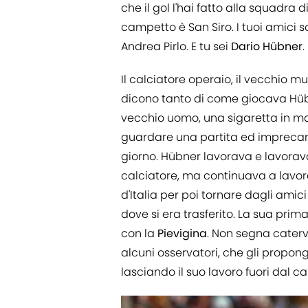
che il gol l'hai fatto alla squadra 
campetto è San Siro. I tuoi amici s
Andrea Pirlo. E tu sei
Dario Hübner
.
Il calciatore operaio, il vecchio mulo
dicono tanto di come giocava Hüb
vecchio uomo, una sigaretta in ma
guardare una partita ed imprecare
giorno. Hübner lavorava e lavora
calciatore, ma continuava a lavorar
d'Italia per poi tornare dagli ami
dove si era trasferito. La sua prim
con la
Pievigina
. Non segna caterve
alcuni osservatori, che gli propon
lasciando il suo lavoro fuori dal c