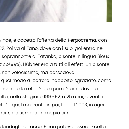
vince, e accetta l'offerta della
Pergocrema
, con
C2. Poi va al
Fano
, dove con i suoi gol entra nel
o il soprannome di Tatanka, bisonte in lingua Sioux
a coi lupi
). Hübner era a tutti gli effetti un bisonte
e, non velocissimo, ma possedeva
i quel modo di correre ingobbito, sgraziato, come
fondando la rete. Dopo i primi 2 anni dove la
ta, nella stagione 1991-92, a 25 anni, diventa
l. Da quel momento in poi, fino al 2003, in ogni
er sarà sempre in doppia cifra.
idandogli l'attacco. E non poteva esserci scelta