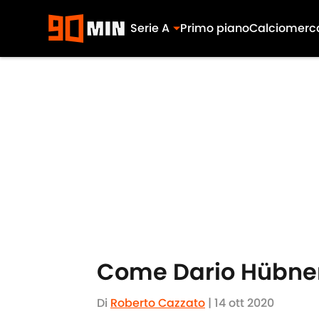
Serie A
Primo piano
Calciomerc
Skip to main content
Come Dario Hübne
Di
Roberto Cazzato
|
14 ott 2020