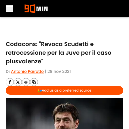
Skip to main content
Codacons: "Revoca Scudetti e
retrocessione per la Juve per il caso
plusvalenze"
Di
Antonio Parrotto
|
29 nov 2021
Add us as a preferred source