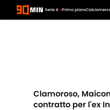
Serie A
Primo piano
Calciomerc
Skip to main content
Clamoroso, Maicon s
contratto per l'ex 