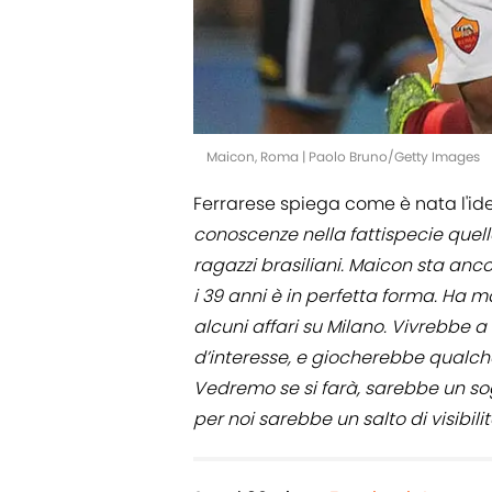
Maicon, Roma | Paolo Bruno/Getty Images
Ferrarese spiega come è nata l'ide
conoscenze nella fattispecie quel
ragazzi brasiliani. Maicon sta an
i 39 anni è in perfetta forma. Ha ma
alcuni affari su Milano. Vivrebbe 
d’interesse, e giocherebbe qualch
Vedremo se si farà, sarebbe un sog
per noi sarebbe un salto di visibil