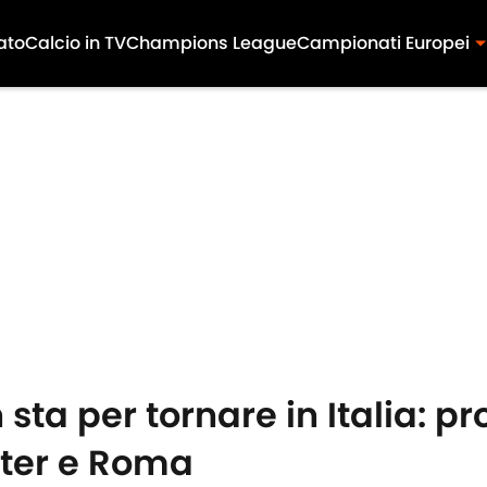
ato
Calcio in TV
Champions League
Campionati Europei
ta per tornare in Italia: p
Inter e Roma