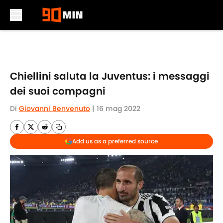
Skip to main content
Chiellini saluta la Juventus: i messaggi
dei suoi compagni
Di
Giovanni Benvenuto
|
16 mag 2022
Add us as a preferred source