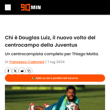
Skip to main content
Chi è Douglas Luiz, il nuovo volto del
centrocampo della Juventus
Un centrocampista completo per Thiago Motta.
Di
Francesco Castorani
|
1 lug 2024
Add us as a preferred source