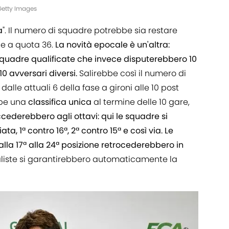
/Getty Images
a
". Il numero di squadre potrebbe sia restare
le a quota 36.
La novità epocale è un'altra:
 squadre qualificate che invece disputerebbero 10
 10 avversari diversi.
Salirebbe così il numero di
dalle attuali 6 della fase a gironi alle 10 post
bbe una
classifica unica
al termine delle 10 gare,
ccederebbero agli ottavi: qui le squadre si
a, 1ª contro 16ª, 2ª contro 15ª e così via. Le
alla 17ª alla 24ª posizione retrocederebbero in
naliste si garantirebbero automaticamente la