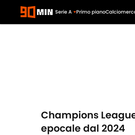
Serie A
Primo piano
Calciomerc
Skip to main content
Champions League,
epocale dal 2024