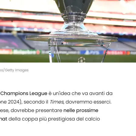
mos/Getty Images
a
Champions
League
è un'idea che va avanti da
one 2024), secondo il
Times
, dovremmo esserci.
glese, dovrebbe presentare
nelle
prossime
mat
della coppa più prestigiosa del calcio