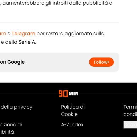
, aumenterebbero gli introiti dalla pubblicità e
ram
e
Telegram
per restare aggiornato sulle
e della
Serie A
.
 on
Google
Follow
della privacy
Politica di
Termi
Cookie
condi
razione di
A-Z Index
Cooki
bilità