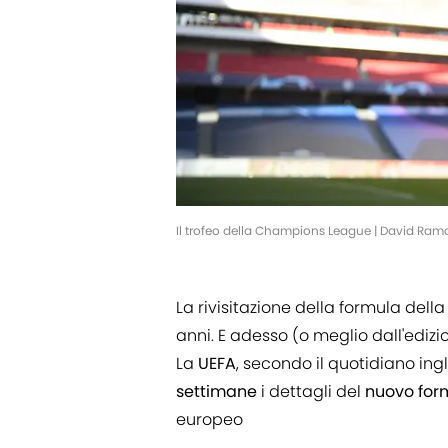
Il trofeo della Champions League | David Ra
La rivisitazione della formula dell
anni. E adesso (o meglio dall'edizi
La
UEFA
, secondo il quotidiano in
settimane
i dettagli del
nuovo for
europeo