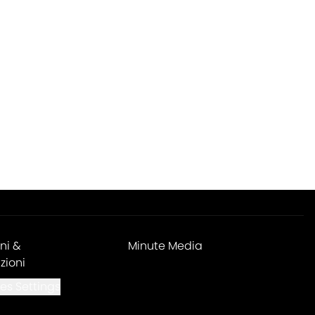
ni &
Minute Media
zioni
es Settings