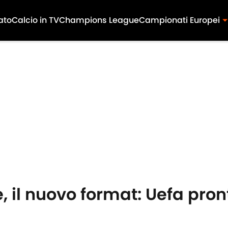
ato
Calcio in TV
Champions League
Campionati Europei
 il nuovo format: Uefa pro