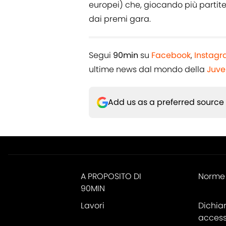
europei) che, giocando più partite
dai premi gara.
Segui
90min
su
Facebook
,
Instag
ultime news dal mondo della
Juve
Add us as a preferred source
A PROPOSITO DI
Norme 
90MIN
Lavori
Dichia
accessi