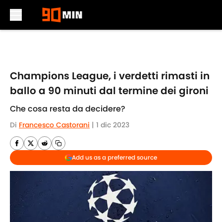
Skip to main content
Champions League, i verdetti rimasti in
ballo a 90 minuti dal termine dei gironi
Che cosa resta da decidere?
Di
Francesco Castorani
|
1 dic 2023
Add us as a preferred source