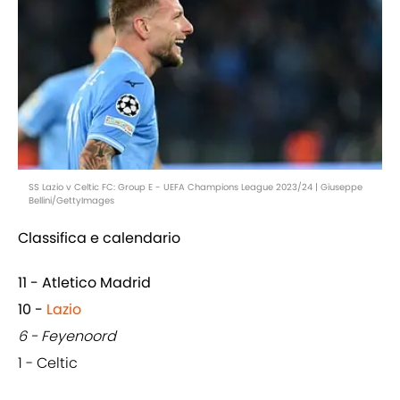
SS Lazio v Celtic FC: Group E - UEFA Champions League 2023/24 | Giuseppe
Bellini/GettyImages
Classifica e calendario
11 - Atletico Madrid
10 -
Lazio
6 - Feyenoord
1 - Celtic