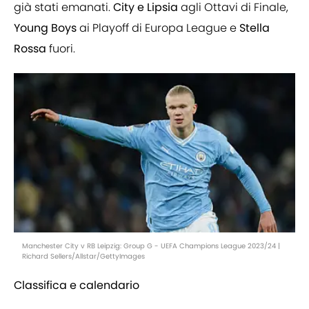
già stati emanati.
City e Lipsia
agli Ottavi di Finale,
Young Boys
ai Playoff di Europa League e
Stella
Rossa
fuori.
Manchester City v RB Leipzig: Group G - UEFA Champions League 2023/24 |
Richard Sellers/Allstar/GettyImages
Classifica e calendario