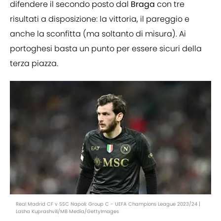
difendere il secondo posto dal
Braga
con tre
risultati a disposizione: la vittoria, il pareggio e
anche la sconfitta (ma soltanto di misura). Ai
portoghesi basta un punto per essere sicuri della
terza piazza.
Real Madrid CF v SSC Napoli: Group C - UEFA Champions League 2023/24 |
Lasha Kuprashvili/MB Media/GettyImages