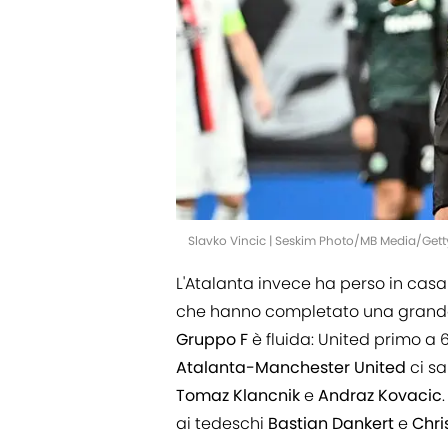
Slavko Vincic | Seskim Photo/MB Media/Get
L'Atalanta invece ha perso in casa
che hanno completato una grande 
Gruppo F
è fluida: United primo a 6
Atalanta-Manchester United
ci sa
Tomaz
Klancnik
e
Andraz
Kovacic
ai tedeschi
Bastian Dankert
e
Chri