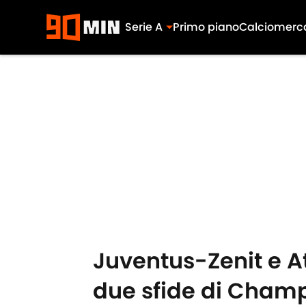
Serie A
Primo piano
Calciomerc
Skip to main content
Juventus-Zenit e At
due sfide di Cham