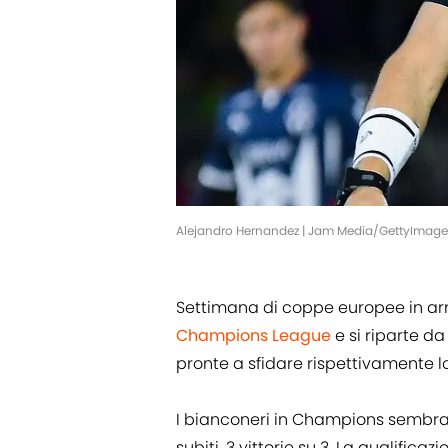
Alejandro Hernandez | Jam Media/GettyImage
Settimana di coppe europee in arr
Champions
League
e si riparte 
pronte a sfidare rispettivamente l
I bianconeri in Champions sembrano 
subiti, 3 vittorie su 3. La qualific