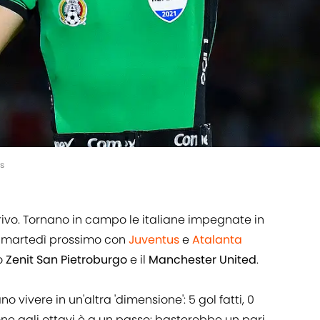
s
ivo. Tornano in campo le italiane impegnate in
da martedì prossimo con
Juventus
e
Atalanta
o
Zenit
San
Pietroburgo
e il
Manchester
United
.
vivere in un'altra 'dimensione': 5 gol fatti, 0
azione agli ottavi è a un passo: basterebbe un pari