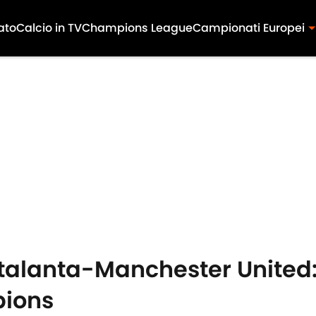
ato
Calcio in TV
Champions League
Campionati Europei
alanta-Manchester United: g
pions