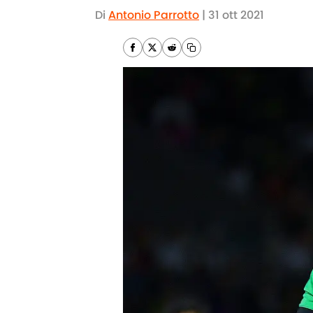
Di
Antonio Parrotto
|
31 ott 2021