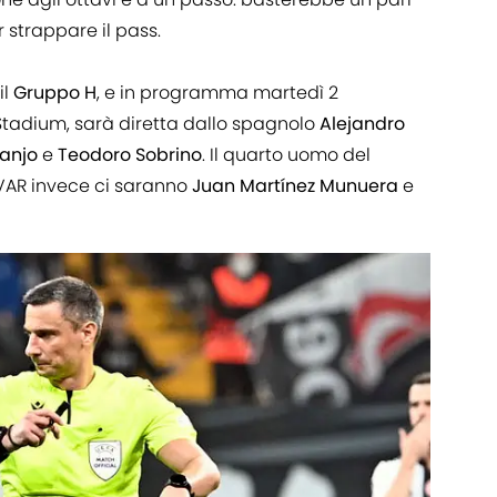
r strappare il pass.
il
Gruppo H
, e in programma martedì 2
 Stadium, sarà diretta dallo spagnolo
Alejandro
anjo
e
Teodoro
Sobrino
. Il quarto uomo del
l VAR invece ci saranno
Juan
Martínez
Munuera
e