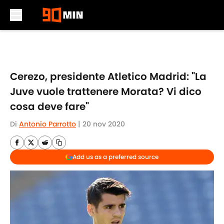
Skip to main content
Cerezo, presidente Atletico Madrid: "La
Juve vuole trattenere Morata? Vi dico
cosa deve fare"
Di
Antonio Parrotto
|
20 nov 2020
Add us as a preferred source