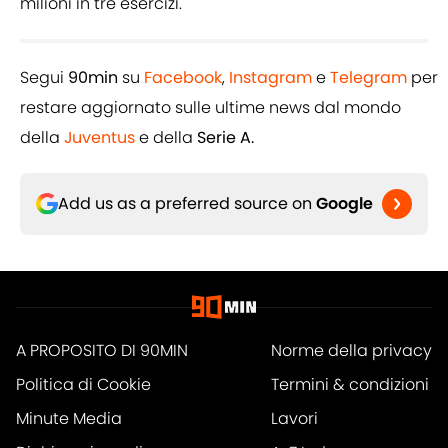
milioni in tre esercizi.
Segui
90min
su
Facebook
,
Instagram
e
Telegram
per
restare aggiornato sulle ultime news dal mondo
della
Juventus
e della
Serie A.
Add us as a preferred source on
Google
A PROPOSITO DI 90MIN
Norme della privacy
Politica di Cookie
Termini & condizioni
Minute Media
Lavori