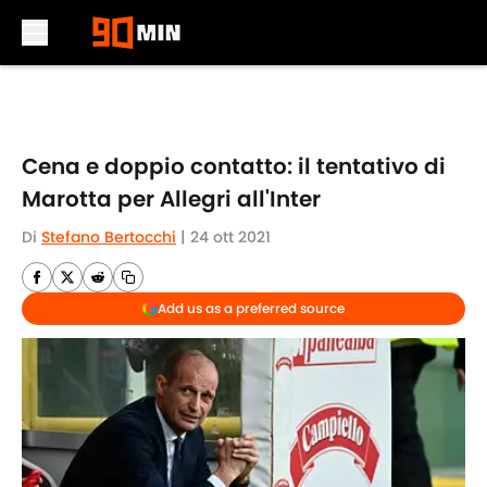
Skip to main content
Cena e doppio contatto: il tentativo di
Marotta per Allegri all'Inter
Di
Stefano Bertocchi
|
24 ott 2021
Add us as a preferred source