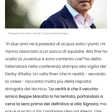
Giuseppe Marotta | Nicolò Campo/GettyImages
"In due anni ne è passata di acqua sotto i ponti, mi
hanno associato a un sacco di squadre. Alla fine ho
scelto la Juventus e sono contento così"
ha detto
l'allenatore nella conferenza stampa alla vigilia del
Derby d'Italia. Un «alla fine» che in realtà - secondo
la
rosea
- racconta molto più della risposta
stringata del tecnico. "
La verità è che il vecchio
amico Beppe Marotta lo ha tentato, portandolo a
cena la sera prima del definitivo sì alla Signora,
ma
non è riuscito a far cambiare idea ad Allegri, che