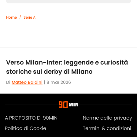
Home
/
Serie A
Verso Milan-Inter: leggende e curiosità
storiche sul derby di Milano
Di
Matteo Baldini
|
8 mar 2026
A PROPOSITO DI 90MIN
Norme della privacy
Politica di Cookie
Termini & condizioni