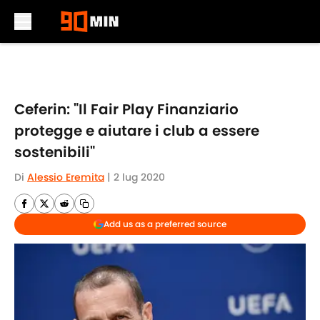
Skip to main content
Ceferin: "Il Fair Play Finanziario
protegge e aiutare i club a essere
sostenibili"
Di
Alessio Eremita
|
2 lug 2020
Add us as a preferred source