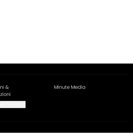
ni &
Minute Media
zioni
es Settings