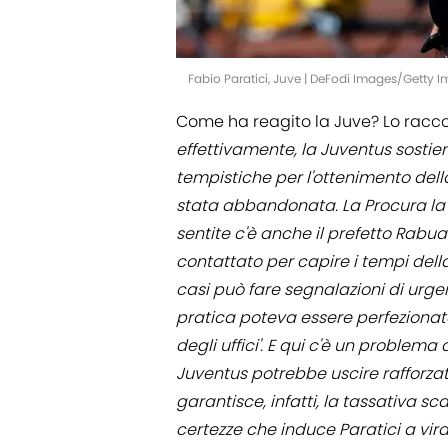
Fabio Paratici, Juve | DeFodi Images/Getty 
Come ha reagito la Juve? Lo racc
effettivamente, la Juventus sosti
tempistiche per l'ottenimento dell
stata abbandonata. La Procura la 
sentite c'è anche il prefetto Rabu
contattato per capire i tempi della 
casi può fare segnalazioni di urge
pratica poteva essere perfezionata
degli uffici'. E qui c'è un problema
Juventus potrebbe uscire rafforza
garantisce, infatti, la tassativa s
certezze che induce Paratici a vir