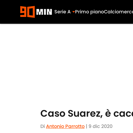
Serie A
Primo piano
Calciomerc
Skip to main content
Caso Suarez, è cacc
Di
Antonio Parrotto
|
9 dic 2020