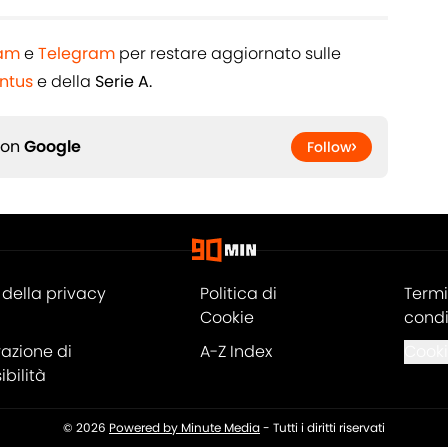
ram
e
Telegram
per restare aggiornato sulle
ntus
e della
Serie A.
 on
Google
Follow
della privacy
Politica di
Termi
Cookie
condi
razione di
A-Z Index
Cooki
bilità
© 2026
Powered by Minute Media
-
Tutti i diritti riservati