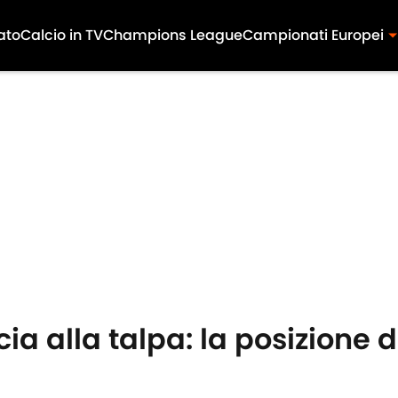
ato
Calcio in TV
Champions League
Campionati Europei
ia alla talpa: la posizione 