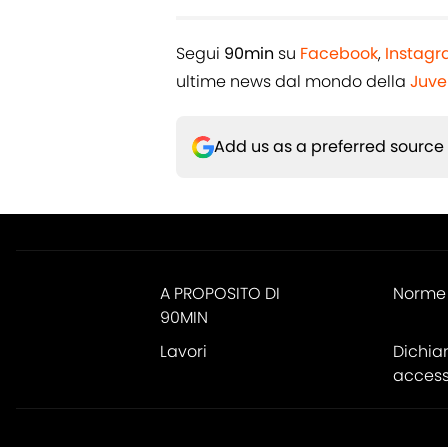
Segui
90min
su
Facebook
,
Instag
ultime news dal mondo della
Juve
Add us as a preferred source
A PROPOSITO DI
Norme 
90MIN
Lavori
Dichia
accessi