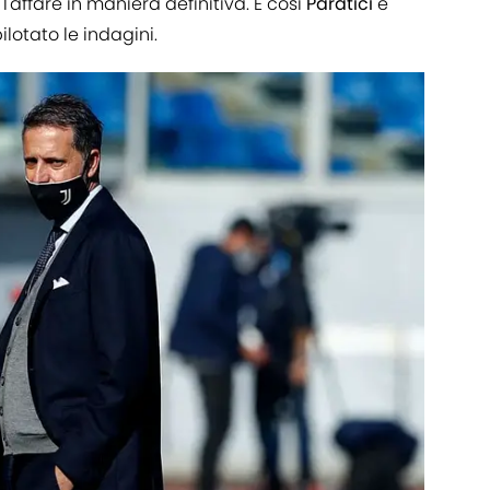
'affare in maniera definitiva. E così
Paratici
e
lotato le indagini.