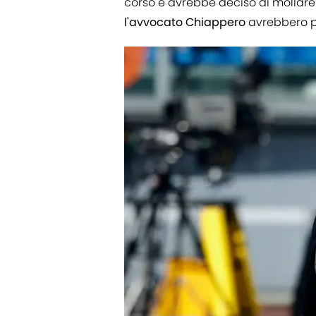
corso e avrebbe deciso di mollare l
l'avvocato
Chiappero
avrebbero pi