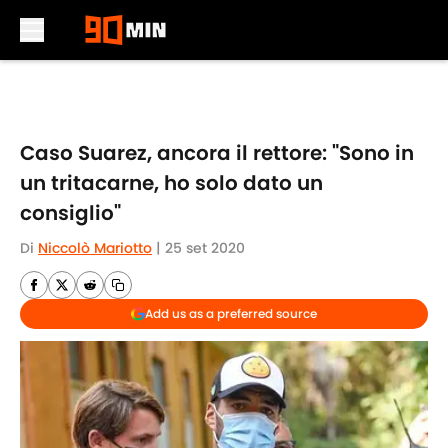
Skip to main content
Caso Suarez, ancora il rettore: "Sono in
un tritacarne, ho solo dato un
consiglio"
Di
Niccolò Mariotto
|
25 set 2020
Add us as a preferred source