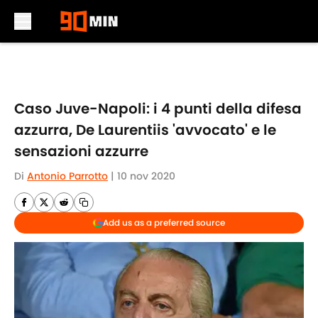
Skip to main content
Caso Juve-Napoli: i 4 punti della difesa
azzurra, De Laurentiis 'avvocato' e le
sensazioni azzurre
Di
Antonio Parrotto
|
10 nov 2020
Add us as a preferred source