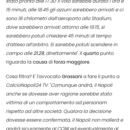
stato pronto alle 17.30: il volo sarebbe durato 1 ora e
15 minuti, alle 18.45 gli azzurri sarebbero arrivati e ci
sono 18 chilometri dall’aeroporto allo Stadium,
dove sarebbero arrivati attorno alle 19.15, si
sarebbero potuti chiedere 45 minuti di tempo
d’atteso all’arbitro. Si sarebbe potuti scendere in
campo alle
21.29
, direttamente
". Il
quarto
punto
riguarda la
causa
di
forza
maggiore
.
Cosa filtra? E' l'avvocato
Grassani
a fare il punto a
CalcioNapoli24 TV
: "
Comunque andrà, il Napoli
anche se dovesse aver ragione sarebbe stato
vittima di un comportamento ad personam
rispetto ad altre società. Qualora la decisione
dovesse essere confermata, il Napoli non mollerà e
andrà sicuramente al CONI ed eventualmente al