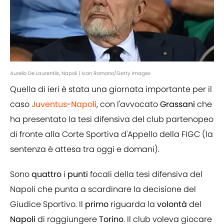
Aurelio De Laurentiis, Napoli | Ivan Romano/Getty Images
Quella di ieri è stata una giornata importante per il
caso
Juventus
-
Napoli
, con l'avvocato
Grassani
che
ha presentato la tesi difensiva del club partenopeo
di fronte alla Corte Sportiva d'Appello della FIGC (la
sentenza è attesa tra oggi e domani).
Sono
quattro
i
punti
focali della tesi difensiva del
Napoli che punta a scardinare la decisione del
Giudice Sportivo. Il
primo
riguarda la
volontà
del
Napoli
di raggiungere
Torino
. Il club voleva giocare