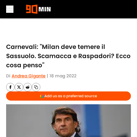
Skip to main content
Carnevali: "Milan deve temere il
Sassuolo. Scamacca e Raspadori? Ecco
cosa penso"
Di
Andrea Gigante
|
18 mag 2022
Add us as a preferred source