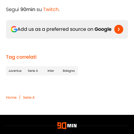
Segui
90min
su
Twitch
.
Add us as a preferred source on
Google
Tag correlati
Juventus
Serie A
Inter
Bologna
Home
/
Serie A