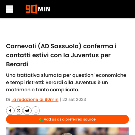
Skip to main content
Carnevali (AD Sassuolo) conferma i
contatti estivi con la Juventus per
Berardi
Una trattativa sfumata per questioni economiche
e tempi ristretti: Berardi alla Juventus è un
matrimonio tanto complicato.
Di
La redazione di 90min
|
22 set 2023
Add us as a preferred source