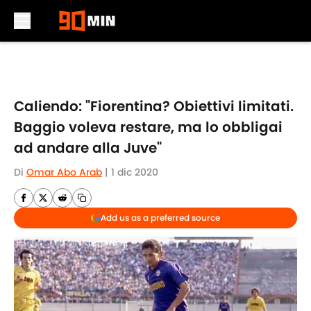
Skip to main content
Caliendo: "Fiorentina? Obiettivi limitati.
Baggio voleva restare, ma lo obbligai
ad andare alla Juve"
Di
Omar Abo Arab
|
1 dic 2020
Add us as a preferred source