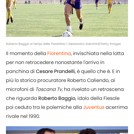
Roberto Baggio ai tempi della Fiorentina | Alessandro Sabattini/Getty Images
Il momento della
Fiorentina
, invischiata nella lotta
per non retrocedere nonostante l'arrivo in
panchina di
Cesare
Prandelli,
è quello che è. E in
più lo storico procuratore Roberto Caliendo, ai
microfoni di
Toscana Tv
, ha rivelato un retroscena
che riguarda
Roberto
Baggio
, idolo della Fiesole
poi ceduto tra le polemiche alla
Juventus
acerrima
rivale nel 1990.