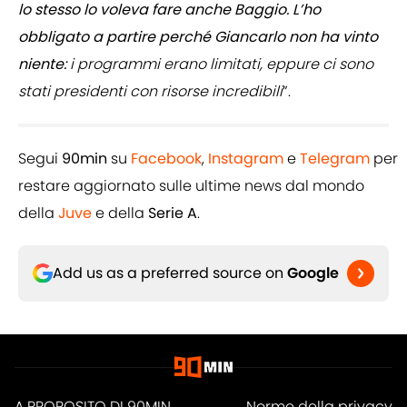
lo stesso lo voleva fare anche Baggio. L’ho
obbligato a partire perché Giancarlo non ha vinto
niente:
i programmi erano limitati, eppure ci sono
stati presidenti con risorse incredibili
”.
Segui
90min
su
Facebook
,
Instagram
e
Telegram
per
restare aggiornato sulle ultime news dal mondo
della
Juve
e della
Serie A
.
Add us as a preferred source on
Google
A PROPOSITO DI 90MIN
Norme della privacy