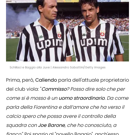
Schillaci e Baggio alla Juve | Alessandro Sabattini/Getty Images
Prima, però,
Caliendo
parla dell'attuale proprietario
del club viola: "
Commisso
? Posso dire solo che per
come si è mosso è un
uomo
straordinario
. Da come
parla della Fiorentina e dall’amore che ha verso il
calcio spero che possa avere il controllo della
squadra con
Joe
Barone
, che ho conosciuto, a
fianco".
Poi spazio al "novello Baggio", anch'esso