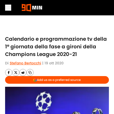
Skip to main content
Calendario e programmazione tv della
1ª giornata della fase a gironi della
Champions League 2020-21
Di
Stefano Bertocchi
|
19 ott 2020
Add us as a preferred source